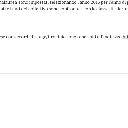
malaurea  sono impostati selezionando l'anno 2016 per l'Anno di 
i e i dati del collettivo sono confrontati con la classe di riferi
I
rese con accordi di stage/tirocinio sono reperibili all'indirizzo 
ht