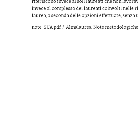
riferiscono invece ai soli laureati che non lavora
invece al complesso dei laureati coinvolti nelle ri
laurea, a seconda delle opzioni effettuate, senza ul
note_SUA.pdf
  /  Almalaurea: Note metodologich